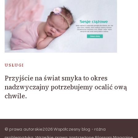
USŁUGI
Przyjście na świat smyka to okres
nadzwyczajny potrzebujemy ocalić ową
chwile.
© prawa autorskie2026
Współczesny blog - różna
problematyka
. Wszelkie prawa zastrzeżone.
Blossom Magazine