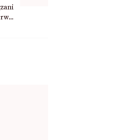
zani
erw…