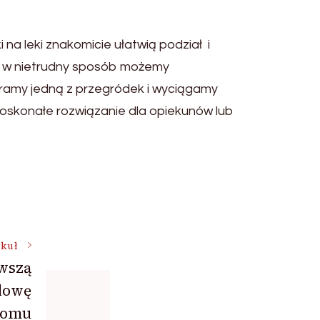
na leki znakomicie ułatwią podział i
ki w nietrudny sposób możemy
eramy jedną z przegródek i wyciągamy
ż doskonałe rozwiązanie dla opiekunów lub
ykuł
wszą
dowę
domu