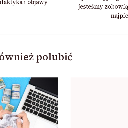
ilaktyka i objawy
jesteśmy zobowią
najpi
ównież polubić