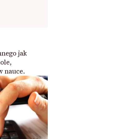
nnego jak
ole,
w nauce.