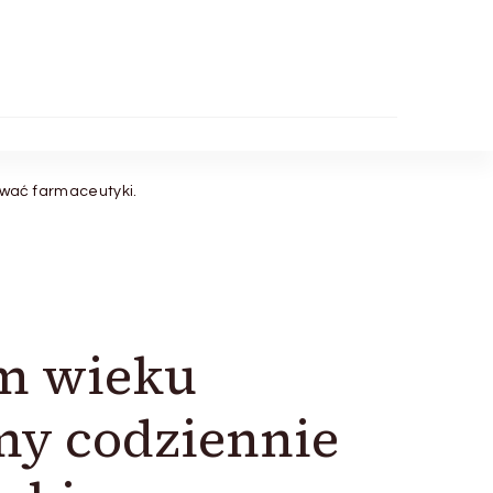
wać farmaceutyki.
ym wieku
my codziennie