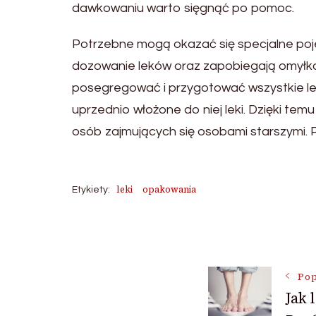
dawkowaniu warto sięgnąć po pomoc.
Potrzebne mogą okazać się specjalne pojemn
dozowanie leków oraz zapobiegają omyłko
posegregować i przygotować wszystkie lek
uprzednio włożone do niej leki. Dzięki tem
osób zajmujących się osobami starszymi. P
leki
opakowania
Etykiety:
Nawigac
Pop
wpisu
Jak 