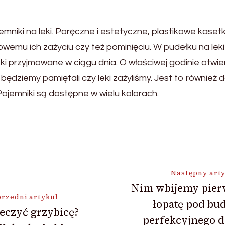
iki na leki. Poręczne i estetyczne, plastikowe kasetki 
wemu ich zażyciu czy też pominięciu. W pudełku na le
i przyjmowane w ciągu dnia. O właściwej godinie otwi
u będziemy pamiętali czy leki zażyliśmy. Jest to równie
ojemniki są dostępne w wielu kolorach.
ja
Następny art
Nim wbijemy pier
rzedni artykuł
łopatę pod bu
leczyć grzybicę?
perfekcyjnego 