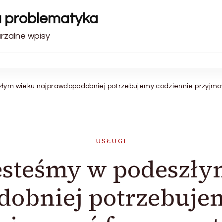
a problematyka
arzalne wpisy
złym wieku najprawdopodobniej potrzebujemy codziennie przyjmo
USŁUGI
esteśmy w podeszł
obniej potrzebuje