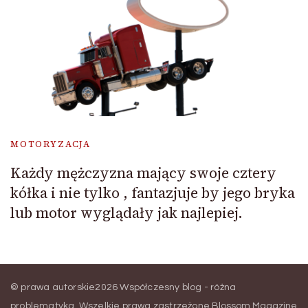
MOTORYZACJA
Każdy mężczyzna mający swoje cztery
kółka i nie tylko , fantazjuje by jego bryka
lub motor wyglądały jak najlepiej.
© prawa autorskie2026
Współczesny blog - różna
problematyka
. Wszelkie prawa zastrzeżone.
Blossom Magazine