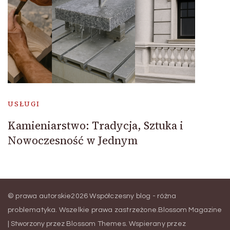
USŁUGI
Kamieniarstwo: Tradycja, Sztuka i
Nowoczesność w Jednym
© prawa autorskie2026
Współczesny blog - różna
problematyka
. Wszelkie prawa zastrzeżone.
Blossom Magazine
| Stworzony przez
Blossom Themes
.
Wspierany przez