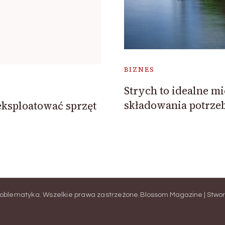
BIZNES
Strych to idealne mi
składowania potrze
eksploatować sprzęt
roblematyka
. Wszelkie prawa zastrzeżone.
Blossom Magazine | Stwo