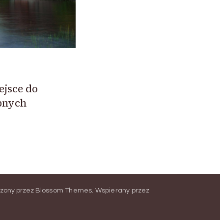
ejsce do
bnych
rzony przez
Blossom Themes
.
Wspierany przez