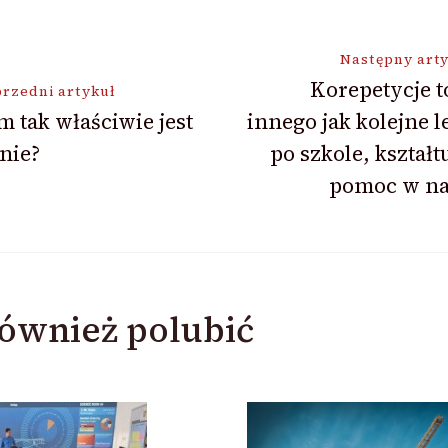
ja
Następny art
Korepetycje t
rzedni artykuł
 tak właściwie jest
innego jak kolejne l
nie?
po szkole, kształt
pomoc w na
ównież polubić