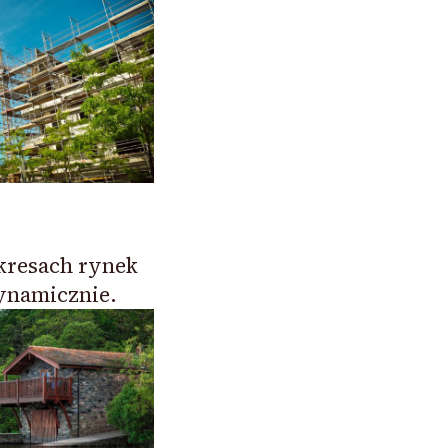
kresach rynek
ynamicznie.