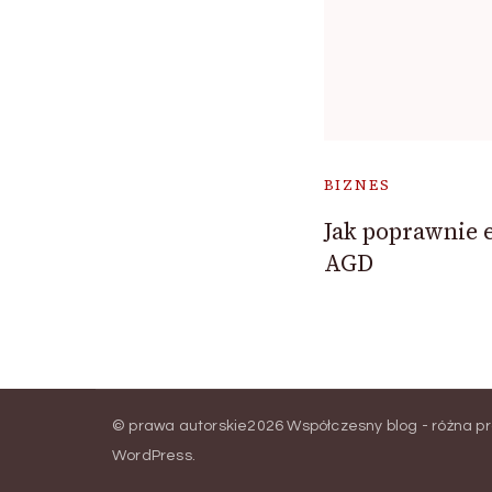
BIZNES
Jak poprawnie 
AGD
© prawa autorskie2026
Współczesny blog - różna p
WordPress
.