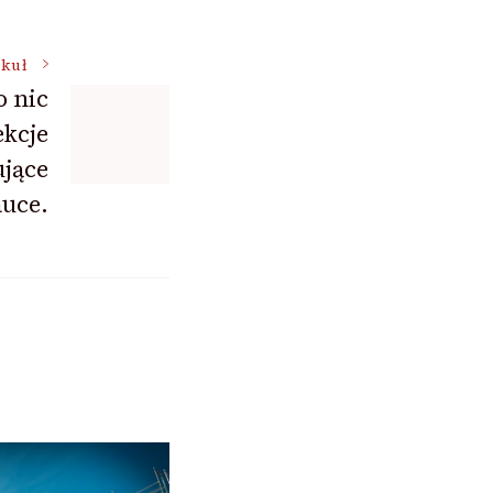
ykuł
o nic
ekcje
ujące
uce.