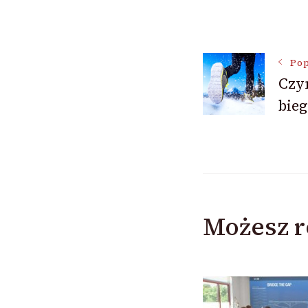
Nawigac
Pop
Czym
wpisu
bieg
Możesz r