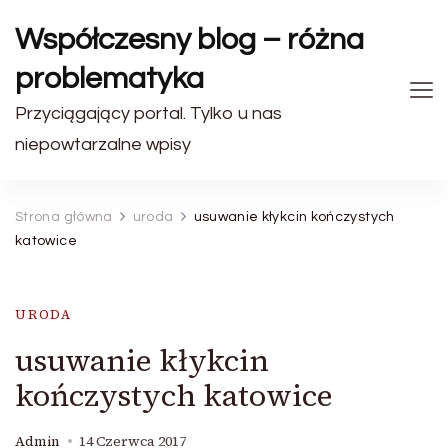
Współczesny blog – różna
problematyka
Przyciągający portal. Tylko u nas
niepowtarzalne wpisy
Strona główna
uroda
usuwanie kłykcin kończystych
katowice
URODA
usuwanie kłykcin
kończystych katowice
Admin
14 Czerwca 2017