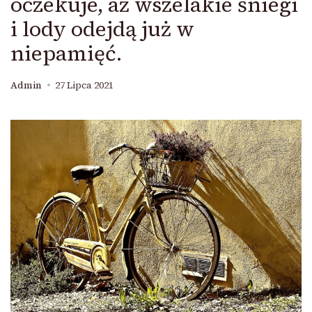
oczekuje, aż wszelakie śniegi
i lody odejdą już w
niepamięć.
Admin
27 Lipca 2021