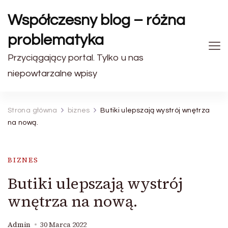
Współczesny blog – różna
problematyka
Przyciągający portal. Tylko u nas
niepowtarzalne wpisy
Strona główna
biznes
Butiki ulepszają wystrój wnętrza
na nową.
BIZNES
Butiki ulepszają wystrój
wnętrza na nową.
Admin
30 Marca 2022