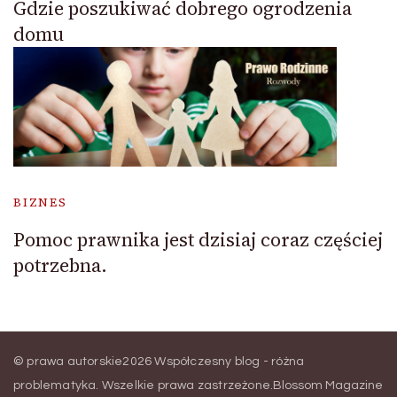
Gdzie poszukiwać dobrego ogrodzenia
domu
BIZNES
Pomoc prawnika jest dzisiaj coraz częściej
potrzebna.
© prawa autorskie2026
Współczesny blog - różna
problematyka
. Wszelkie prawa zastrzeżone.
Blossom Magazine