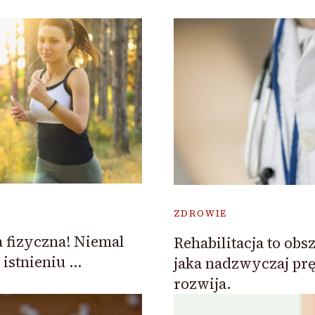
ZDROWIE
a fizyczna! Niemal
Rehabilitacja to ob
istnieniu …
jaka nadzwyczaj prę
rozwija.