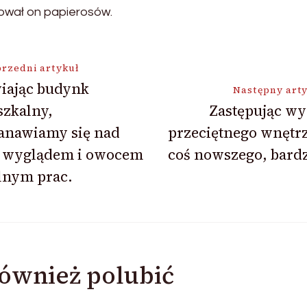
ował on papierosów.
ja
rzedni artykuł
iając budynk
Następny art
szkalny,
Zastępując wy
tanawiamy się nad
przeciętnego wnętr
o wyglądem i owocem
coś nowszego, bard
lnym prac.
ównież polubić