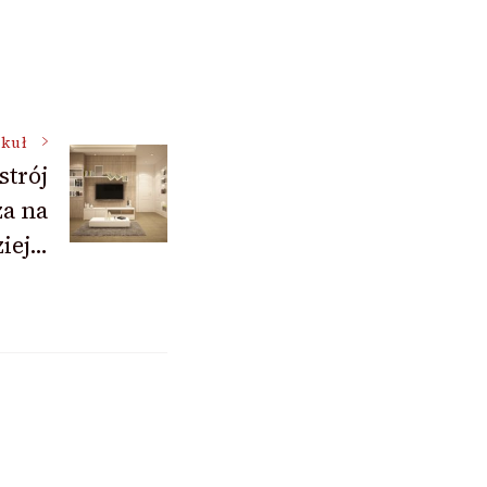
ykuł
strój
za na
ziej…