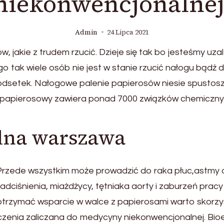
niekonwencjonalnej
Admin
24 Lipca 2021
, jakie z trudem rzucić. Dzieje się tak bo jesteśmy uza
go tak wiele osób nie jest w stanie rzucić nałogu bądź
y odsetek. Nałogowe palenie papierosów niesie spustos
m papierosowy zawiera ponad 7000 związków chemicznyc
lna warszawa
Przede wszystkim może prowadzić do raka płuc,astmy os
dciśnienia, miażdżycy, tętniaka aorty i zaburzeń pracy
yś otrzymać wsparcie w walce z papierosami warto skor
zenia zaliczana do medycyny niekonwencjonalnej. Bioe