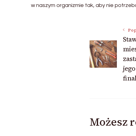
w naszym organizmie tak, aby nie potrzeb
Nawigac
Pop
Staw
mie
wpisu
zas
jeg
fina
Możesz r