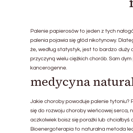
Palenie papierosów to jeden z tych nałogów
palenia pojawia się głód nikotynowy. Dlate
że, według statystyk, jest to bardzo duż
przyczyną wielu ciężkich chorób. Sam dy
kancerogenne.
medycyna natura
Jakie choroby powoduje palenie tytoniu? 
się do rozwoju choroby wieńcowej serca, na
aczkolwiek boisz się porażki lub chciałb
Bioenergoterapia to naturalna metoda lec