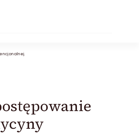
encjonalnej.
postępowanie
dycyny