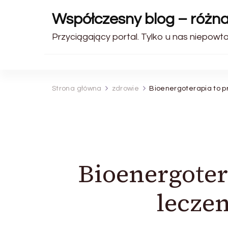
Współczesny blog – różn
Przyciągający portal. Tylko u nas niepowt
Strona główna
zdrowie
Bioenergoterapia to p
Bioenergote
lecze